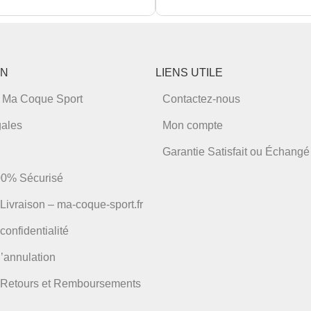
Ce
it
produit
a
eurs
plusieurs
tions.
variations.
ON
LIENS UTILE
Les
ns
options
 Ma Coque Sport
Contactez-nous
ent
peuvent
être
gales
Mon compte
ies
choisies
sur
la
Garantie Satisfait ou Échangé
page
du
00% Sécurisé
it
produit
 Livraison – ma-coque-sport.fr
confidentialité
’annulation
e Retours et Remboursements