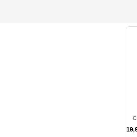
C
19,