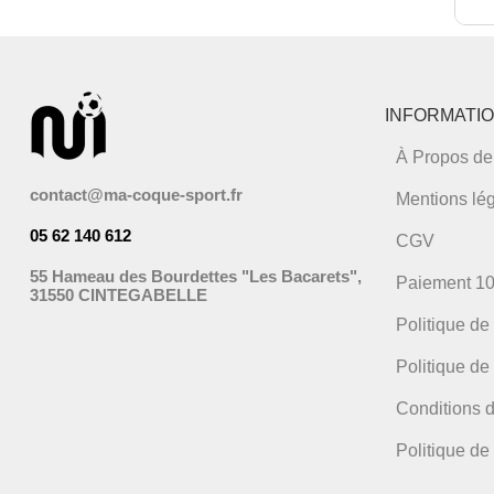
Ce
produ
a
plusi
varia
INFORMATI
Les
optio
À Propos de
peuv
être
contact@ma-coque-sport.fr
Mentions lé
chois
sur
05 62 140 612
la
CGV
page
55 Hameau des Bourdettes "Les Bacarets",
du
Paiement 1
31550 CINTEGABELLE
produ
Politique de
Politique de 
Conditions d
Politique d