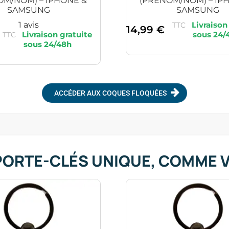
OM/NOM) – IPHONE &
(PRÉNOM/NOM) – IP
SAMSUNG
SAMSUNG
1 avis
TTC
14,99
€
TTC
ACCÉDER AUX COQUES FLOQUÉES
PORTE-CLÉS UNIQUE, COMME 