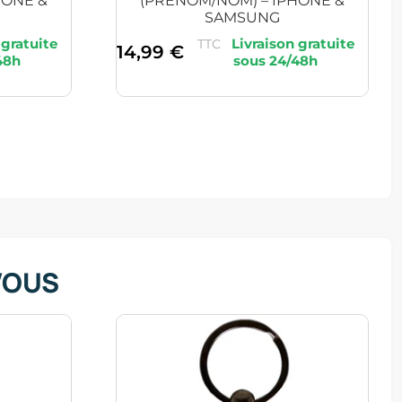
HONE &
(PRÉNOM/NOM) – IPHONE &
SAMSUNG
TTC
14,99
€
VOUS