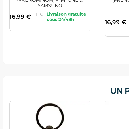
(PRÉNOM/NOM) – IPHONE &
(PRÉN
SAMSUNG
TTC
16,99
€
16,99
€
UN 