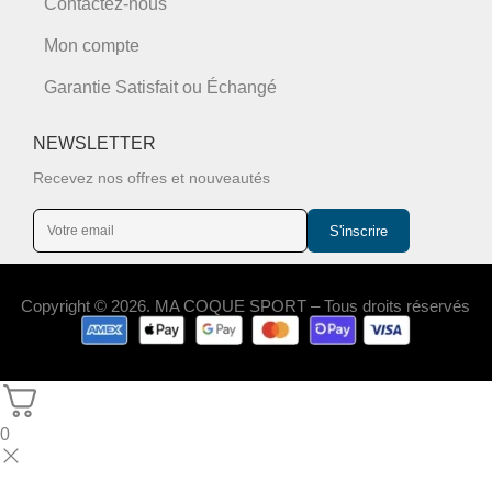
Contactez-nous
Mon compte
Garantie Satisfait ou Échangé
NEWSLETTER
Recevez nos offres et nouveautés
S'inscrire
Copyright © 2026. MA COQUE SPORT – Tous droits réservés
0