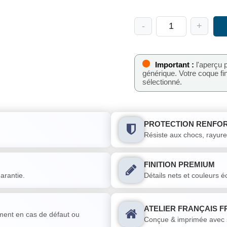
-
+
quantité
de
Coque
de
foot
Important :
l'aperçu 
Nice
générique. Votre coque f
domicile
sélectionné.
2025-
2026
personnalisable
PROTECTION RENFOR
Résiste aux chocs, rayure
FINITION PREMIUM
arantie.
Détails nets et couleurs éc
ATELIER FRANÇAIS 
ent en cas de défaut ou
Conçue & imprimée avec so