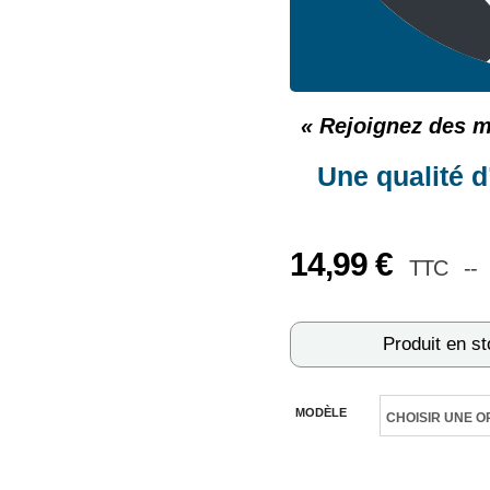
« Rejoignez des mi
Une qualité 
14,99
€
TTC --
Produit en s
MODÈLE