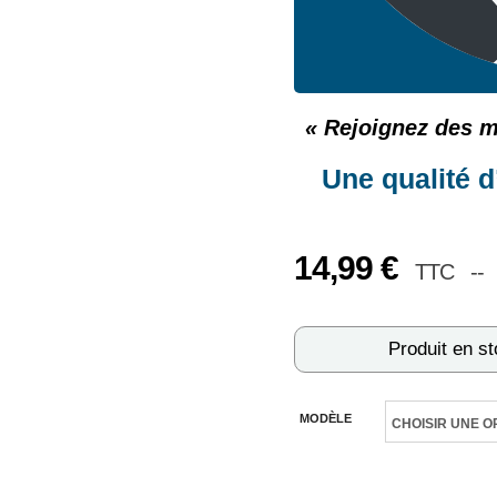
« Rejoignez des mi
Une qualité 
14,99
€
TTC --
Produit en s
MODÈLE