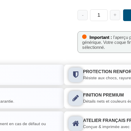
-
+
quantité
de
Coque
de
foot
Important :
l'aperçu 
Metz
générique. Votre coque f
domicile
sélectionné.
2025-
2026
personnalisable
PROTECTION RENFOR
Résiste aux chocs, rayure
FINITION PREMIUM
arantie.
Détails nets et couleurs éc
ATELIER FRANÇAIS 
ent en cas de défaut ou
Conçue & imprimée avec so