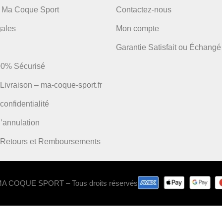
 Ma Coque Sport
Contactez-nous
gales
Mon compte
Garantie Satisfait ou Échangé
00% Sécurisé
 Livraison – ma-coque-sport.fr
confidentialité
’annulation
e Retours et Remboursements
 MA COQUE SPORT – Tous droits réservés