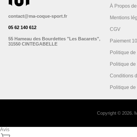
À Propos de
contact@ma-coque-sport.fr
Mentions lé
05 62 140 612
CGV
55 Hameau des Bourdettes "Les Bacarets",
Paiement 1
31550 CINTEGABELLE
Politique de
Politique de 
Conditions d
Politique d
Copyright © 2026.
Avis