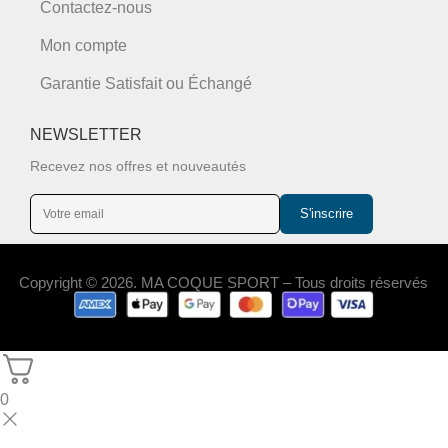
Contactez-nous
Mon compte
Garantie Satisfait ou Échangé
NEWSLETTER
Recevez nos offres et nouveautés
S'inscrire
Copyright © 2026. MA COQUE SPORT – Tous droits réservés
0