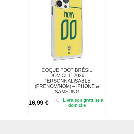
COQUE FOOT BRÉSIL
DOMICILE 2026
PERSONNALISABLE
(PRÉNOM/NOM) – IPHONE &
SAMSUNG
TTC
16,99
€
Ce
produit
a