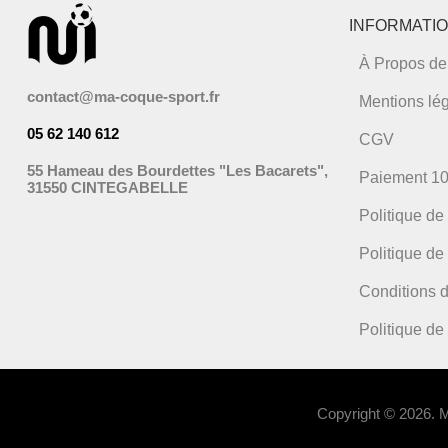
INFORMATI
À Propos de
contact@ma-coque-sport.fr
Mentions lé
05 62 140 612
CGV
55 Hameau des Bourdettes "Les Bacarets",
Paiement 1
31550 CINTEGABELLE
Politique de
Politique de 
Conditions d
Politique d
Copyright © 2026.